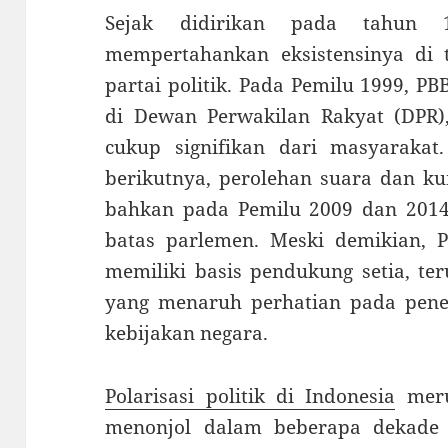
Sejak didirikan pada tahun 
mempertahankan eksistensinya di t
partai politik. Pada Pemilu 1999, P
di Dewan Perwakilan Rakyat (DPR
cukup signifikan dari masyaraka
berikutnya, perolehan suara dan k
bahkan pada Pemilu 2009 dan 2014 
batas parlemen. Meski demikian, P
memiliki basis pendukung setia, te
yang menaruh perhatian pada pener
kebijakan negara.
Polarisasi politik di Indonesia
meru
menonjol dalam beberapa dekade te