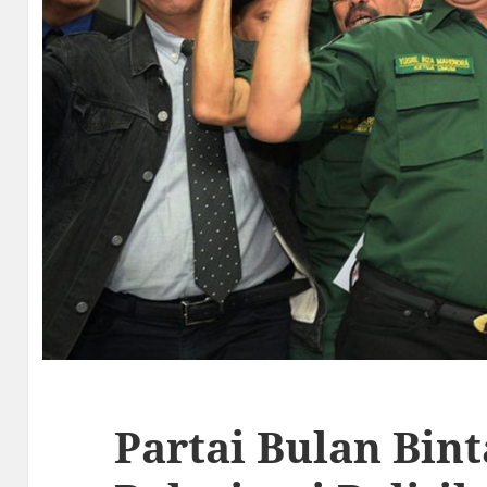
Partai Bulan Bin