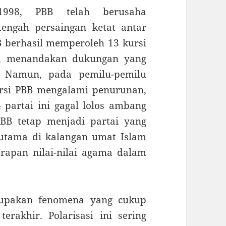
1998, PBB telah berusaha
engah persaingan ketat antar
BB berhasil memperoleh 13 kursi
), menandakan dukungan yang
t. Namun, pada pemilu-pemilu
ursi PBB mengalami penurunan,
partai ini gagal lolos ambang
BB tetap menjadi partai yang
rutama di kalangan umat Islam
apan nilai-nilai agama dalam
pakan fenomena yang cukup
rakhir. Polarisasi ini sering