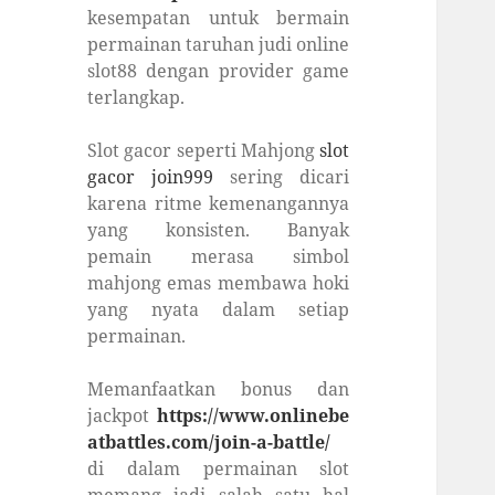
kesempatan untuk bermain
permainan taruhan judi online
slot88 dengan provider game
terlangkap.
Slot gacor seperti Mahjong
slot
gacor join999
sering dicari
karena ritme kemenangannya
yang konsisten. Banyak
pemain merasa simbol
mahjong emas membawa hoki
yang nyata dalam setiap
permainan.
Memanfaatkan bonus dan
jackpot
https://www.onlinebe
atbattles.com/join-a-battle/
di dalam permainan slot