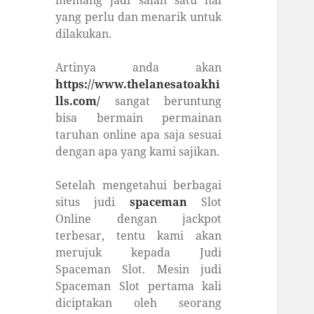
memang jadi salah satu hal
yang perlu dan menarik untuk
dilakukan.
Artinya anda akan
https://www.thelanesatoakhi
lls.com/
sangat beruntung
bisa bermain permainan
taruhan online apa saja sesuai
dengan apa yang kami sajikan.
Setelah mengetahui berbagai
situs judi
spaceman
Slot
Online dengan jackpot
terbesar, tentu kami akan
merujuk kepada Judi
Spaceman Slot. Mesin judi
Spaceman Slot pertama kali
diciptakan oleh seorang