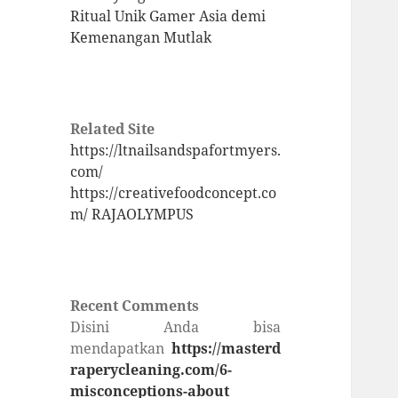
Ritual Unik Gamer Asia demi
Kemenangan Mutlak
Related Site
https://ltnailsandspafortmyers.
com/
https://creativefoodconcept.co
m/
RAJAOLYMPUS
Recent Comments
Disini Anda bisa
mendapatkan
https://masterd
raperycleaning.com/6-
misconceptions-about