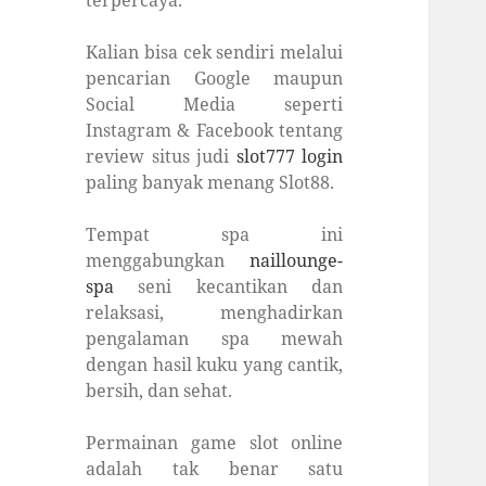
terpercaya.
Kalian bisa cek sendiri melalui
pencarian Google maupun
Social Media seperti
Instagram & Facebook tentang
review situs judi
slot777 login
paling banyak menang Slot88.
Tempat spa ini
menggabungkan
naillounge-
spa
seni kecantikan dan
relaksasi, menghadirkan
pengalaman spa mewah
dengan hasil kuku yang cantik,
bersih, dan sehat.
Permainan game slot online
adalah tak benar satu