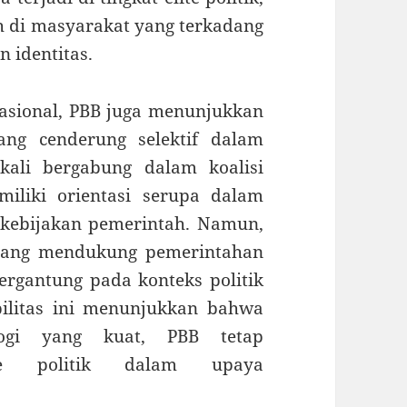
h di masyarakat yang terkadang
 identitas.
 nasional, PBB juga menunjukkan
ng cenderung selektif dalam
 kali bergabung dalam koalisi
miliki orientasi serupa dalam
 kebijakan pemerintah. Namun,
 yang mendukung pemerintahan
tergantung pada konteks politik
bilitas ini menunjukkan bahwa
logi yang kuat, PBB tetap
me politik dalam upaya