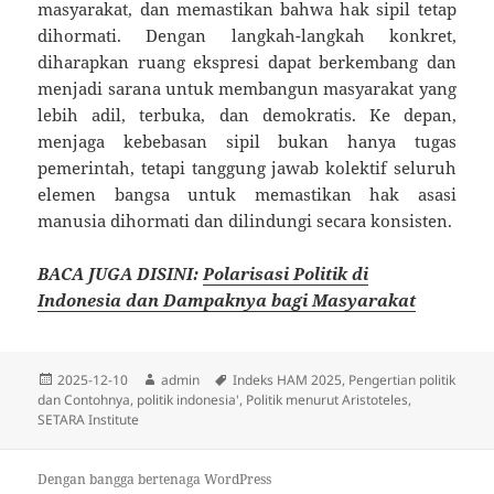
masyarakat, dan memastikan bahwa hak sipil tetap
dihormati. Dengan langkah-langkah konkret,
diharapkan ruang ekspresi dapat berkembang dan
menjadi sarana untuk membangun masyarakat yang
lebih adil, terbuka, dan demokratis. Ke depan,
menjaga kebebasan sipil bukan hanya tugas
pemerintah, tetapi tanggung jawab kolektif seluruh
elemen bangsa untuk memastikan hak asasi
manusia dihormati dan dilindungi secara konsisten.
BACA JUGA DISINI:
Polarisasi Politik di
Indonesia dan Dampaknya bagi Masyarakat
Diposkan
Penulis
Tag
2025-12-10
admin
Indeks HAM 2025
,
Pengertian politik
pada
dan Contohnya
,
politik indonesia'
,
Politik menurut Aristoteles
,
SETARA Institute
Dengan bangga bertenaga WordPress