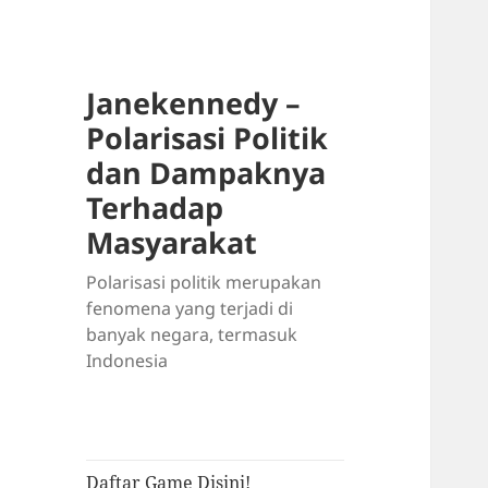
Janekennedy –
Polarisasi Politik
dan Dampaknya
Terhadap
Masyarakat
Polarisasi politik merupakan
fenomena yang terjadi di
banyak negara, termasuk
Indonesia
Daftar Game Disini!