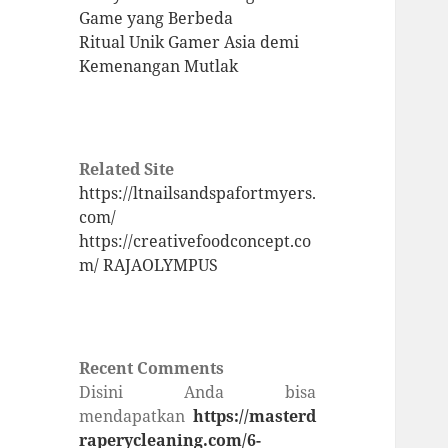
Game yang Berbeda
Ritual Unik Gamer Asia demi
Kemenangan Mutlak
Related Site
https://ltnailsandspafortmyers.
com/
https://creativefoodconcept.co
m/
RAJAOLYMPUS
Recent Comments
Disini Anda bisa
mendapatkan
https://masterd
raperycleaning.com/6-