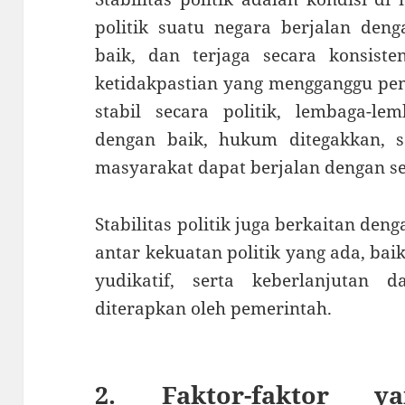
politik suatu negara berjalan deng
baik, dan terjaga secara konsiste
ketidakpastian yang mengganggu pe
stabil secara politik, lembaga-le
dengan baik, hukum ditegakkan, se
masyarakat dapat berjalan dengan s
Stabilitas politik juga berkaitan d
antar kekuatan politik yang ada, baik 
yudikatif, serta keberlanjutan 
diterapkan oleh pemerintah.
2.
Faktor-faktor 