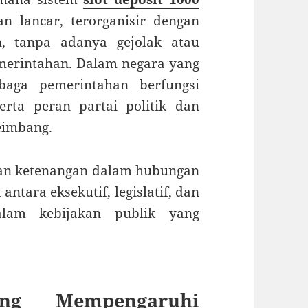
an lancar, terorganisir dengan
n, tanpa adanya gejolak atau
merintahan. Dalam negara yang
mbaga pemerintahan berfungsi
rta peran partai politik dan
eimbang.
engan ketenangan dalam hubungan
antara eksekutif, legislatif, dan
dalam kebijakan publik yang
yang Mempengaruhi