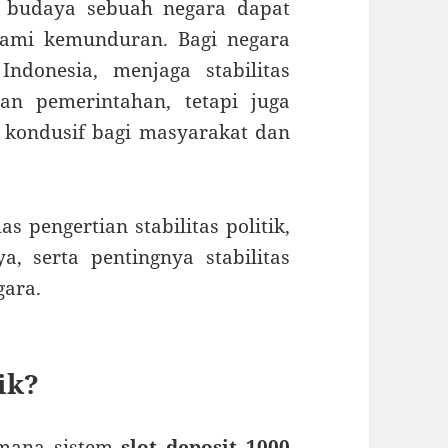
n budaya sebuah negara dapat
lami kemunduran. Bagi negara
ndonesia, menjaga stabilitas
an pemerintahan, tetapi juga
 kondusif bagi masyarakat dan
s pengertian stabilitas politik,
, serta pentingnya stabilitas
gara.
tik?
i mana sistem
slot deposit 1000