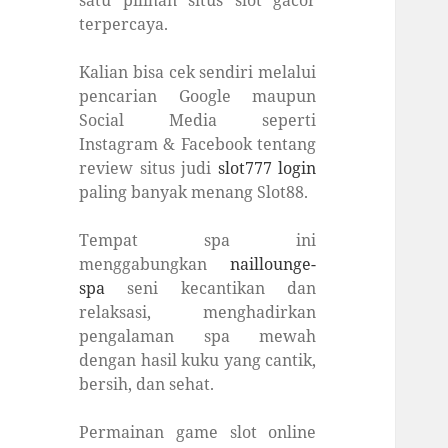
satu pilihan situs slot gacor
terpercaya.
Kalian bisa cek sendiri melalui
pencarian Google maupun
Social Media seperti
Instagram & Facebook tentang
review situs judi
slot777 login
paling banyak menang Slot88.
Tempat spa ini
menggabungkan
naillounge-
spa
seni kecantikan dan
relaksasi, menghadirkan
pengalaman spa mewah
dengan hasil kuku yang cantik,
bersih, dan sehat.
Permainan game slot online