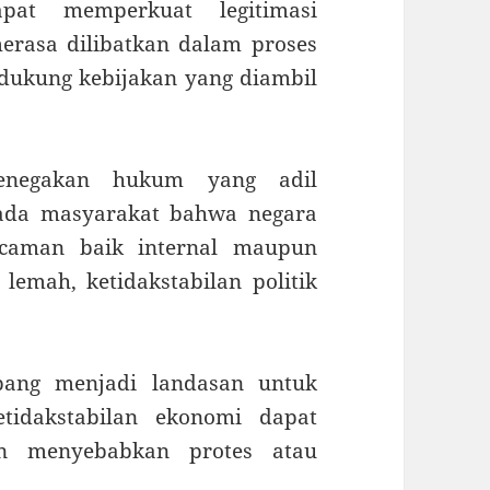
pat memperkuat legitimasi
erasa dilibatkan dalam proses
ndukung kebijakan yang diambil
enegakan hukum yang adil
ada masyarakat bahwa negara
ncaman baik internal maupun
lemah, ketidakstabilan politik
bang menjadi landasan untuk
etidakstabilan ekonomi dapat
an menyebabkan protes atau