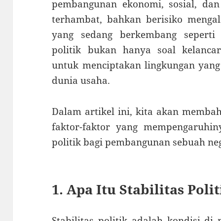
pembangunan ekonomi, sosial, da
terhambat, bahkan berisiko menga
yang sedang berkembang seperti I
politik bukan hanya soal kelancar
untuk menciptakan lingkungan yang
dunia usaha.
Dalam artikel ini, kita akan membaha
faktor-faktor yang mempengaruhinya
politik bagi pembangunan sebuah ne
1.
Apa Itu Stabilitas Poli
Stabilitas politik adalah kondisi d