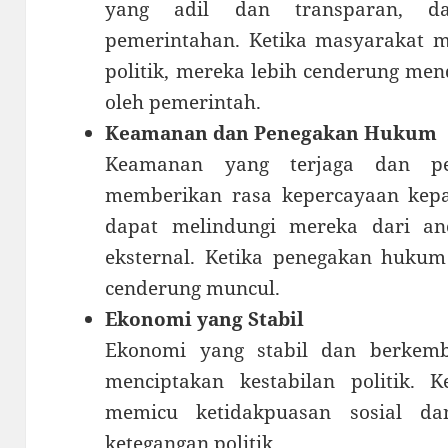
yang adil dan transparan, da
pemerintahan. Ketika masyarakat m
politik, mereka lebih cenderung me
oleh pemerintah.
Keamanan dan Penegakan Hukum
Keamanan yang terjaga dan p
memberikan rasa kepercayaan kep
dapat melindungi mereka dari a
eksternal. Ketika penegakan hukum 
cenderung muncul.
Ekonomi yang Stabil
Ekonomi yang stabil dan berkem
menciptakan kestabilan politik. K
memicu ketidakpuasan sosial d
ketegangan politik.